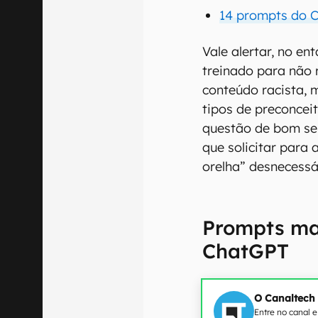
14 prompts do 
Vale alertar, no e
treinado para não 
conteúdo racista, 
tipos de preconcei
questão de bom sen
que solicitar para 
orelha” desnecessá
Prompts mai
ChatGPT
O Canaltech
Entre no canal 