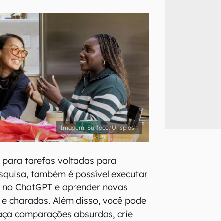
inscreva-se
li, aceito e concordo com os
Termos de Uso e Política de Privacidade do Ca
Surface/Unsplash
 para tarefas voltadas para
squisa, também é possível executar
s no ChatGPT e aprender novas
s e charadas. Além disso, você pode
 faça comparações absurdas, crie