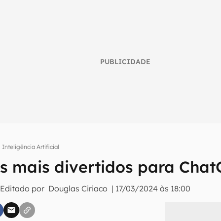
PUBLICIDADE
Inteligência Artificial
s mais divertidos para Cha
umo inteligente do mundo tech!
 Editado por
Douglas Ciriaco
|
17/03/2024 às 18:00
tter do Canaltech e receba notícias e reviews sobre tecnologia 