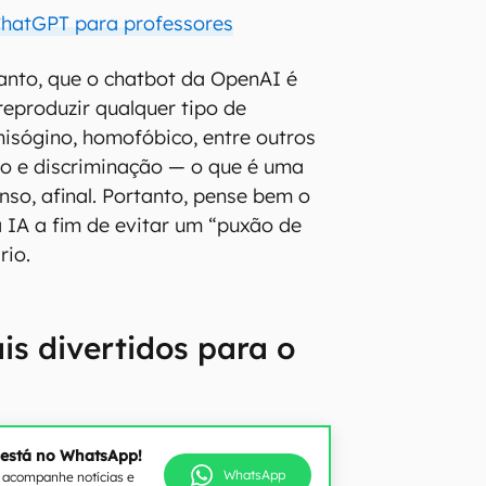
ChatGPT para professores
ntanto, que o chatbot da OpenAI é
reproduzir qualquer tipo de
misógino, homofóbico, entre outros
to e discriminação — o que é uma
so, afinal. Portanto, pense bem o
a IA a fim de evitar um “puxão de
rio.
s divertidos para o
 está no WhatsApp!
WhatsApp
e acompanhe notícias e