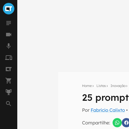
Home
Listas
Inovação
25 prompt
Seu res
Por
Fabrício Calixto
•
Assine a newsle
mão.
Compartilhe: