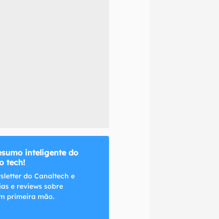
naltech.
esumo inteligente do
 tech!
sletter do Canaltech e
ias e reviews sobre
m primeira mão.