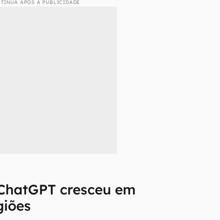
TINUA APÓS A PUBLICIDADE
ChatGPT cresceu em
giões