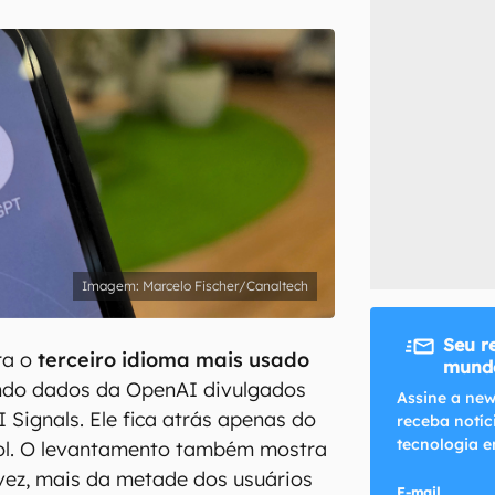
inscreva-se
li, aceito e concordo com os
Termos de Uso e Política de Privacidade do Ca
Marcelo Fischer/Canaltech
Seu r
ra o
terceiro idioma mais usado
mundo
ndo dados da OpenAI divulgados
Assine a new
 Signals. Ele fica atrás apenas do
receba notíc
tecnologia e
hol. O levantamento também mostra
 vez, mais da metade dos usuários
E-mail