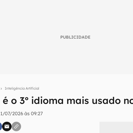
PUBLICIDADE
o
Inteligência Artificial
 é o 3º idioma mais usado 
umo inteligente do mundo tech!
tter do Canaltech e receba notícias e reviews sobre tecnologia 
1/07/2026 às 09:27