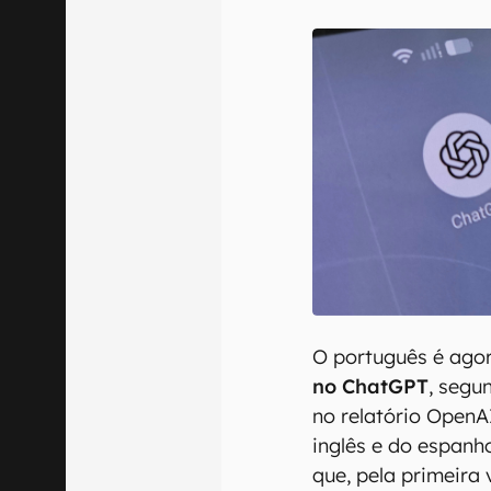
Confirmo que 
O português é ago
no ChatGPT
, segu
no relatório OpenAI
inglês e do espan
que, pela primeira