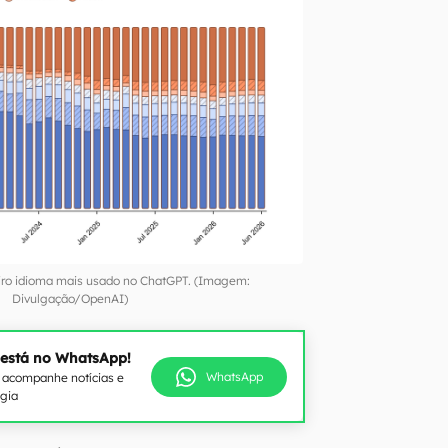
eiro idioma mais usado no ChatGPT. (Imagem:
Divulgação/OpenAI)
 está no WhatsApp!
WhatsApp
e acompanhe notícias e
ogia