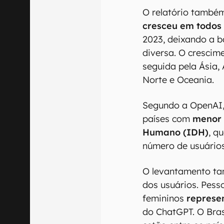
O relatório també
cresceu em todos 
2023, deixando a b
diversa. O crescime
seguida pela Ásia,
Norte e Oceania.
Segundo a OpenAI,
países com
menor 
Humano (IDH)
, q
número de usuário
O levantamento ta
dos usuários. Pes
femininos
represe
do ChatGPT. O Bras