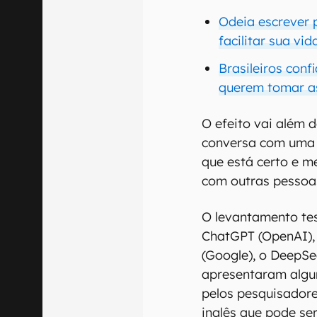
Odeia escrever 
facilitar sua vid
Brasileiros conf
querem tomar as
O efeito vai além 
conversa com uma I
que está certo e me
com outras pessoa
O levantamento tes
ChatGPT (OpenAI), 
(Google), o DeepSe
apresentaram algu
pelos pesquisador
inglês que pode se