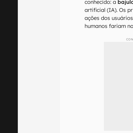
conhecido: a
bajul
artificial (IA). Os
ações dos usuário
humanos fariam na
CON