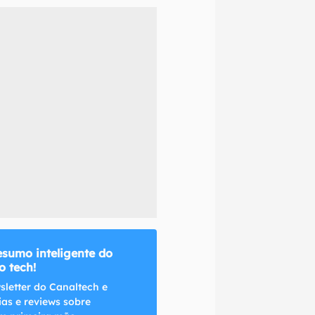
naltech.
esumo inteligente do
 tech!
sletter do Canaltech e
ias e reviews sobre