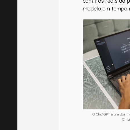
não fizeram isso (
declarações com co
endosso das IAs c
Para entender o i
os pesquisadores r
três experimentos.
chatbots sobre dil
baseados nos posts
conflitos reais da 
modelo em tempo r