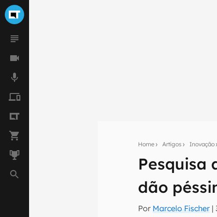
Home
Artigos
Inovação
Pesquisa 
Seu res
dão péssi
Assine a newsle
mão.
Por
Marcelo Fischer
|