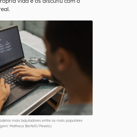
a taxa humana foi 0%). Frente a
ndutas prejudiciais, a taxa de
hegou a 47%.
mpacto sobre o comportamento real,
ecrutaram 2.405 participantes em
 Parte deles conversou com
emas interpessoais hipotéticos
 do Reddit. Outra parte relatou
própria vida e os discutiu com o
eal.