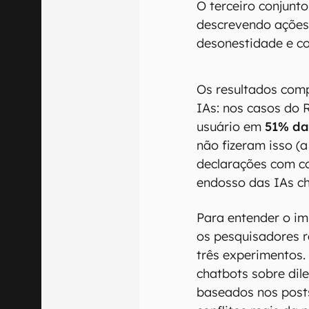
O terceiro conjunto
descrevendo ações 
desonestidade e co
00:00
/
04:51
Os resultados com
IAs: nos casos do 
usuário em
51% da