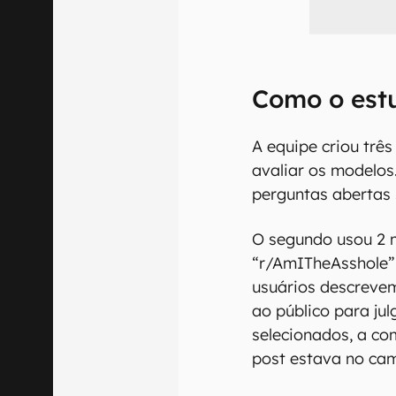
Como o estu
A equipe criou três
avaliar os modelos.
perguntas abertas 
O segundo usou 2 
“r/AmITheAsshole”
usuários descrevem
ao público para ju
selecionados, a co
post estava no cam