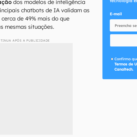
tecnologia e
ação
dos modelos de inteligência
 principais chatbots de IA validam as
E-mail
s cerca de 49% mais do que
s mesmas situações.
TINUA APÓS A PUBLICIDADE
Confirmo que
Termos de U
Canaltech.