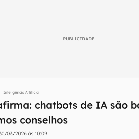
PUBLICIDADE
Inteligência Artificial
afirma: chatbots de IA são b
umo inteligente do mundo tech!
mos conselhos
tter do Canaltech e receba notícias e reviews sobre tecnologia 
30/03/2026 às 10:09