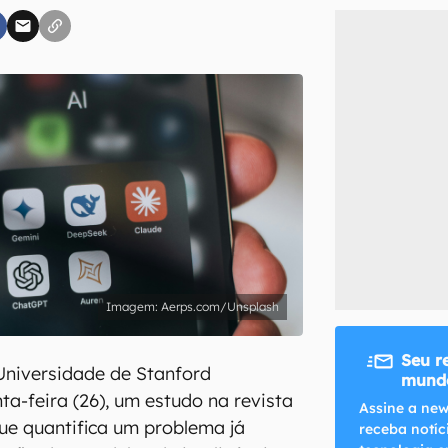
inscreva-se
li, aceito e concordo com os
Termos de Uso e Política de Privacidade do Ca
Aerps.com/Unsplash
Seu r
Universidade de Stanford
mundo
ta-feira (26), um estudo na revista
Assine a new
que quantifica um problema já
receba notíc