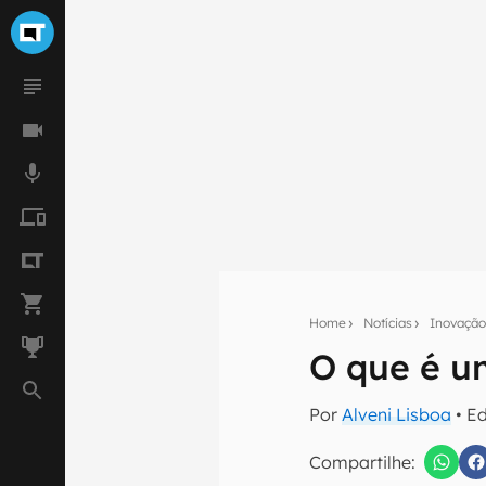
Home
Notícias
Inovaçã
O que é u
Seu res
Por
Alveni Lisboa
• E
Assine a newsle
mão.
Compartilhe: