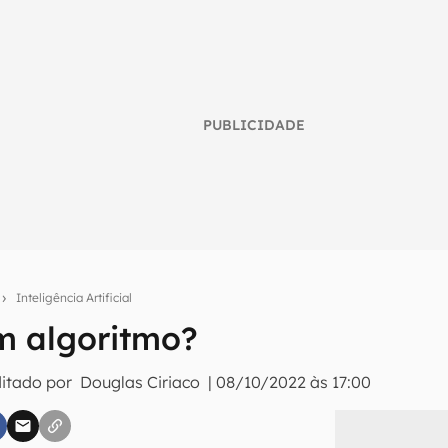
PUBLICIDADE
o
Inteligência Artificial
m algoritmo?
umo inteligente do mundo tech!
ditado por
Douglas Ciriaco
|
08/10/2022 às 17:00
tter do Canaltech e receba notícias e reviews sobre tecnologia 