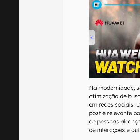
00:00
/
04:51
Na modernidade, s
otimização de bus
em redes sociais.
post é relevante 
de pessoas alcança
de interações e out