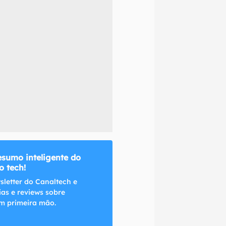
naltech.
esumo inteligente do
 tech!
sletter do Canaltech e
ias e reviews sobre
m primeira mão.