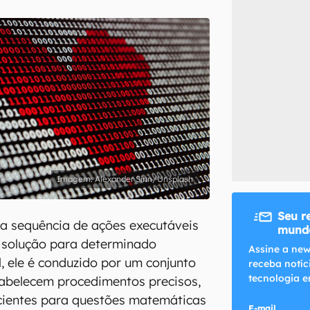
inscreva-se
li, aceito e concordo com os
Termos de Uso e Política de Privacidade do Ca
Alexander Sinn/Unsplash
Seu r
a sequência de ações executáveis
mundo
solução para determinado
Assine a new
, ele é conduzido por um conjunto
receba notíc
tecnologia e
tabelecem procedimentos precisos,
icientes para questões matemáticas
E-mail