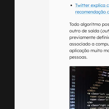
Twitter explica
recomendação d
Todo algoritmo po
outro de saída (
out
previamente defini
associado a compu
aplicação muito ma
pessoas.