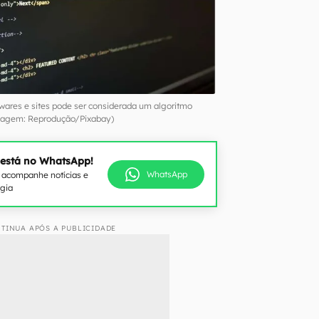
ares e sites pode ser considerada um algoritmo
agem: Reprodução/Pixabay)
 está no WhatsApp!
WhatsApp
e acompanhe notícias e
ogia
TINUA APÓS A PUBLICIDADE