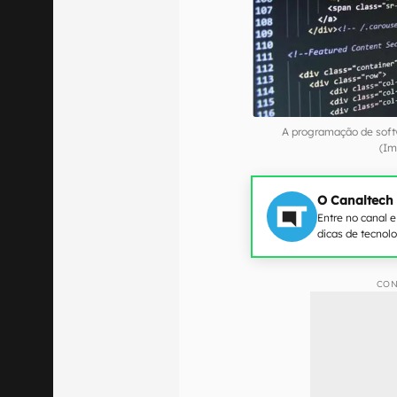
A programação de softw
(Im
O Canaltech
Entre no canal 
dicas de tecnol
CON