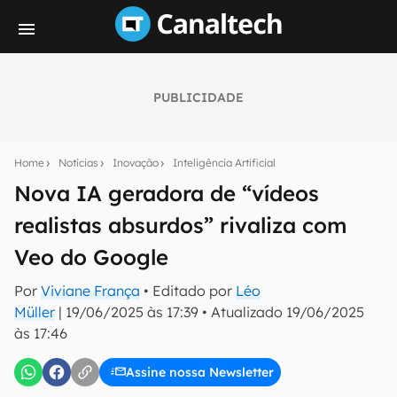
PUBLICIDADE
Seu resumo inteligente do mundo tech!
Assine a newsletter do Canaltech e receba
Home
Notícias
Inovação
Inteligência Artificial
notícias e reviews sobre tecnologia em primeira
mão.
Nova IA geradora de “vídeos
realistas absurdos” rivaliza com
E-mail
Veo do Google
Por
Viviane França
• Editado por
Léo
inscreva-se
Müller
|
19/06/2025 às 17:39
•
Atualizado
19/06/2025
às 17:46
Confirmo que li, aceito e concordo com os
Termos de
Uso e Política de Privacidade do Canaltech.
Assine nossa Newsletter