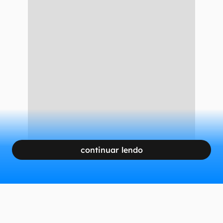
consumir 8 vezes mais GPU do que a criação de
imagens.
Midjourney é processada por
Disney e Universal
CONTINUA APÓS A PUBLICIDADE