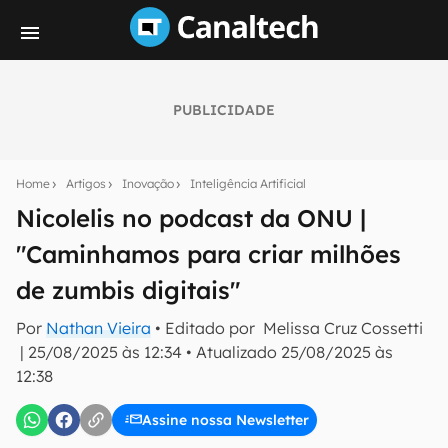
PUBLICIDADE
Seu resumo inteligente do mundo tech!
Assine a newsletter do Canaltech e receba
Home
Artigos
Inovação
Inteligência Artificial
notícias e reviews sobre tecnologia em primeira
mão.
Nicolelis no podcast da ONU |
"Caminhamos para criar milhões
E-mail
de zumbis digitais"
Por
Nathan Vieira
• Editado por
Melissa Cruz Cossetti
inscreva-se
|
25/08/2025 às 12:34
•
Atualizado
25/08/2025 às
12:38
Confirmo que li, aceito e concordo com os
Termos de
Uso e Política de Privacidade do Canaltech.
Assine nossa Newsletter