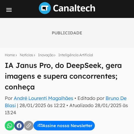
PUBLICIDADE
Seu resumo inteligente do mundo tech!
Assine a newsletter do Canaltech e receba
Home
Notícias
Inovação
Inteligência Artificial
notícias e reviews sobre tecnologia em primeira
mão.
IA Janus Pro, do DeepSeek, gera
imagens e supera concorrentes;
E-mail
conheça
Por
André Lourenti Magalhães
• Editado por
Bruno De
inscreva-se
Blasi
|
28/01/2025 às 12:22
•
Atualizado
28/01/2025 às
13:24
Confirmo que li, aceito e concordo com os
Termos de
Uso e Política de Privacidade do Canaltech.
Assine nossa Newsletter