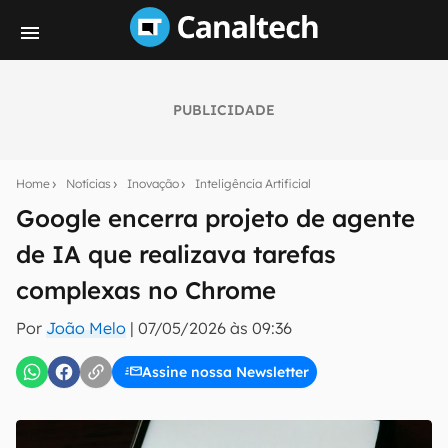
PUBLICIDADE
Seu resumo inteligente do mundo tech!
Assine a newsletter do Canaltech e receba
Home
Notícias
Inovação
Inteligência Artificial
notícias e reviews sobre tecnologia em primeira
mão.
Google encerra projeto de agente
de IA que realizava tarefas
E-mail
complexas no Chrome
Por
João Melo
|
07/05/2026 às 09:36
inscreva-se
Assine nossa Newsletter
Confirmo que li, aceito e concordo com os
Termos de
Uso e Política de Privacidade do Canaltech.