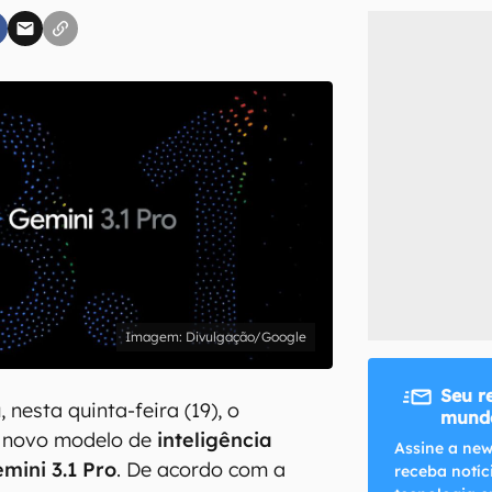
inscreva-se
li, aceito e concordo com os
Termos de Uso e Política de Privacidade do Ca
Divulgação/Google
Seu r
 nesta quinta-feira (19), o
mundo
 novo modelo de
inteligência
Assine a new
mini 3.1 Pro
. De acordo com a
receba notíc