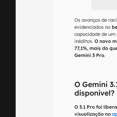
Os avanços de raci
evidenciados no
b
capacidade de um 
inéditos.
O novo m
77,1%, mais do q
Gemini 3 Pro
.
O Gemini 3.
disponível?
O 3.1 Pro foi libe
visualização no
ap