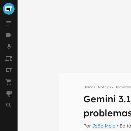
Home
Notícias
Inovaçã
Gemini 3.1
Seu res
problema
Assine a newsle
mão.
Por
João Melo
• Edit
E-mail