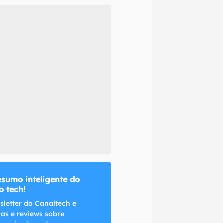
naltech.
esumo inteligente do
 tech!
sletter do Canaltech e
ias e reviews sobre