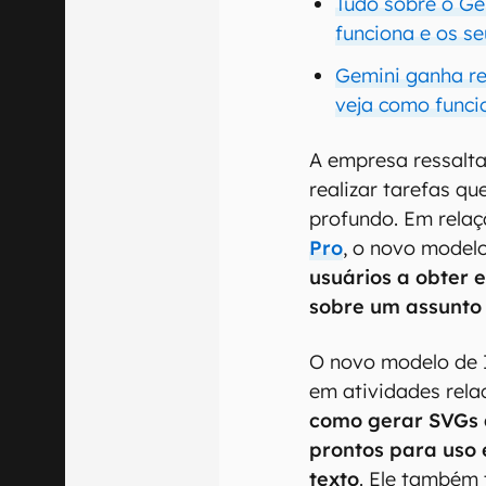
Tudo sobre o Ge
funciona e os se
Gemini ganha re
veja como funci
A empresa ressalta
realizar tarefas q
profundo. Em rela
Pro
, o novo model
usuários a obter 
sobre um assunto 
O novo modelo de 
em atividades rela
como gerar SVGs 
prontos para uso 
texto
. Ele também