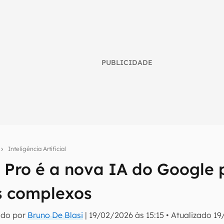
PUBLICIDADE
o
Inteligência Artificial
 Pro é a nova IA do Google 
umo inteligente do mundo tech!
s complexos
tter do Canaltech e receba notícias e reviews sobre tecnologia 
ado por
Bruno De Blasi
|
19/02/2026 às 15:15
•
Atualizado
19