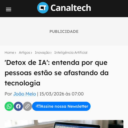
PUBLICIDADE
Seu resumo inteligente do mundo tech!
Assine a newsletter do Canaltech e receba
Home
Artigos
Inovação
Inteligência Artificial
notícias e reviews sobre tecnologia em primeira
mão.
'Detox de IA': entenda por que
pessoas estão se afastando da
E-mail
tecnologia
Por
João Melo
|
15/03/2026 às 07:00
inscreva-se
Assine nossa Newsletter
Confirmo que li, aceito e concordo com os
Termos de
Uso e Política de Privacidade do Canaltech.