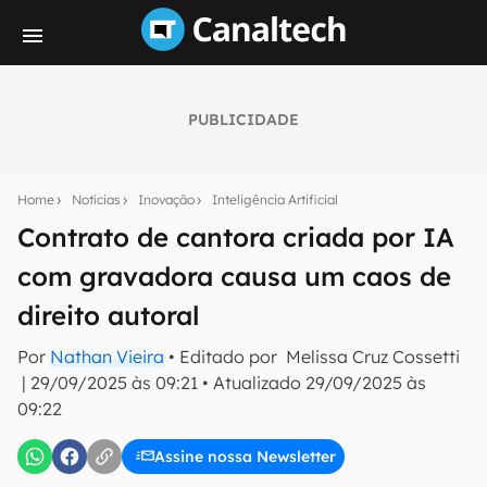
PUBLICIDADE
Seu resumo inteligente do mundo tech!
Assine a newsletter do Canaltech e receba
Home
Notícias
Inovação
Inteligência Artificial
notícias e reviews sobre tecnologia em primeira
mão.
Contrato de cantora criada por IA
com gravadora causa um caos de
E-mail
direito autoral
Por
Nathan Vieira
• Editado por
Melissa Cruz Cossetti
inscreva-se
|
29/09/2025 às 09:21
•
Atualizado
29/09/2025 às
09:22
Confirmo que li, aceito e concordo com os
Termos de
Uso e Política de Privacidade do Canaltech.
Assine nossa Newsletter