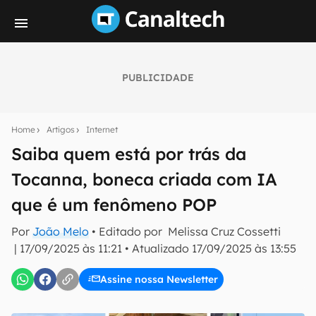
PUBLICIDADE
Seu resumo inteligente do mundo tech!
Assine a newsletter do Canaltech e receba
Home
Artigos
Internet
notícias e reviews sobre tecnologia em primeira
mão.
Saiba quem está por trás da
Tocanna, boneca criada com IA
E-mail
que é um fenômeno POP
Por
João Melo
• Editado por
Melissa Cruz Cossetti
inscreva-se
|
17/09/2025 às 11:21
•
Atualizado
17/09/2025 às 13:55
Assine nossa Newsletter
Confirmo que li, aceito e concordo com os
Termos de
Uso e Política de Privacidade do Canaltech.