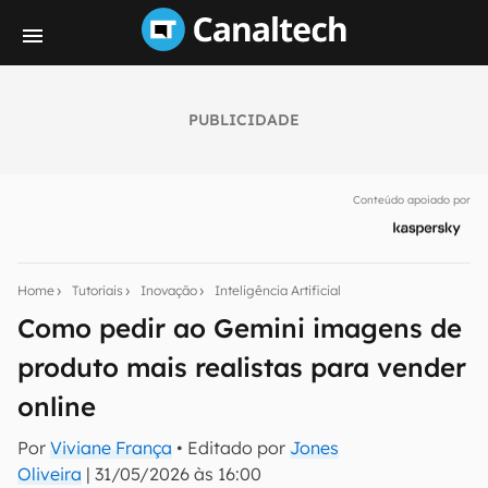
PUBLICIDADE
Seu resumo inteligente do mundo tech!
Assine a newsletter do Canaltech e receba
Conteúdo apoiado por
notícias e reviews sobre tecnologia em primeira
mão.
E-mail
Home
Tutoriais
Inovação
Inteligência Artificial
Como pedir ao Gemini imagens de
produto mais realistas para vender
inscreva-se
online
Confirmo que li, aceito e concordo com os
Termos de
Por
Viviane França
• Editado por
Jones
Uso e Política de Privacidade do Canaltech.
Oliveira
|
31/05/2026 às 16:00