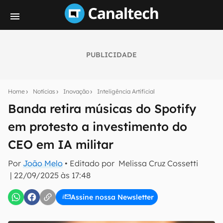
PUBLICIDADE
Seu resumo inteligente do mundo tech!
Assine a newsletter do Canaltech e receba
Home
Notícias
Inovação
Inteligência Artificial
notícias e reviews sobre tecnologia em primeira
mão.
Banda retira músicas do Spotify
em protesto a investimento do
E-mail
CEO em IA militar
Por
João Melo
• Editado por
Melissa Cruz Cossetti
inscreva-se
|
22/09/2025 às 17:48
Assine nossa Newsletter
Confirmo que li, aceito e concordo com os
Termos de
Uso e Política de Privacidade do Canaltech.