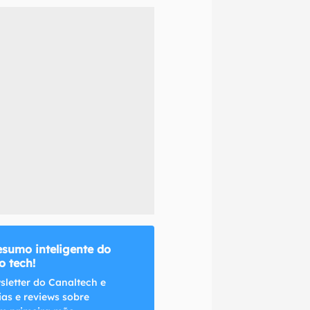
naltech.
esumo inteligente do
 tech!
sletter do Canaltech e
ias e reviews sobre