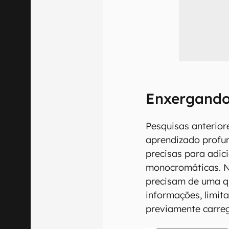
Enxergando
Pesquisas anterio
aprendizado prof
precisas para adic
monocromáticas. N
precisam de uma q
informações, limit
previamente carre