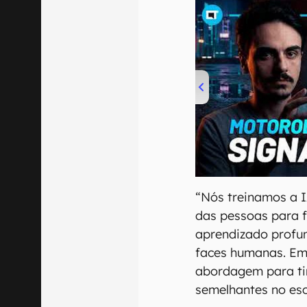
00:00
/
20:46
“Nós treinamos a I
das pessoas para f
aprendizado profu
faces humanas. Em
abordagem para ti
semelhantes no esc