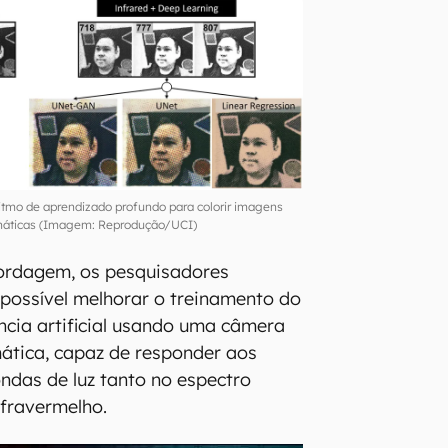
itmo de aprendizado profundo para colorir imagens
áticas (Imagem: Reprodução/UCI)
rdagem, os pesquisadores
possível melhorar o treinamento do
ência artificial usando uma câmera
ática, capaz de responder aos
das de luz tanto no espectro
nfravermelho.