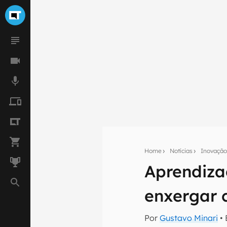
Home
Notícias
Inovaçã
Aprendiz
Seu res
enxergar 
Assine a newsle
mão.
Por
Gustavo Minari
• 