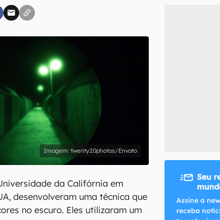
inscreva-se
li, aceito e concordo com os
Termos de Uso e Política de Privacidade do Ca
twenty20photos/Envato
Seu r
niversidade da Califórnia em
mundo
EUA, desenvolveram uma técnica que
Assine a new
cores no escuro. Eles utilizaram um
receba notíc