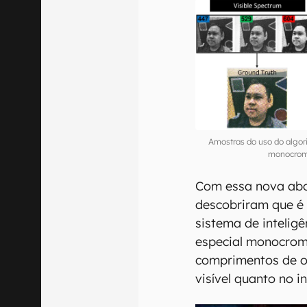
Amostras do uso do algor
monocrom
Com essa nova abo
descobriram que é 
sistema de intelig
especial monocrom
comprimentos de on
visível quanto no i