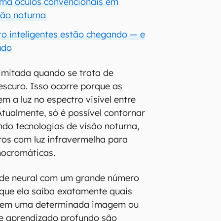
orma óculos convencionais em
são noturna
to inteligentes estão chegando — e
udo
imitada quando se trata de
 escuro. Isso ocorre porque as
m a luz no espectro visível entre
tualmente, só é possível contornar
ndo tecnologias de visão noturna,
tos com luz infravermelha para
ocromáticas.
ede neural com um grande número
que ela saiba exatamente quais
r em uma determinada imagem ou
de aprendizado profundo são