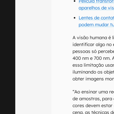
Película transf
aparelhos de vi
Lentes de conta
podem mudar t
A visão humana é l
identificar algo no
pessoas só percebe
400 nm e 700 nm. A
essa limitação usa
iluminando os obje
obter imagens mon
“Ao ensinar uma r
de amostras, para 
cores devem esta
cena, as técnicas 