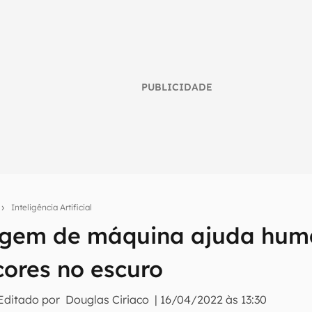
PUBLICIDADE
o
Inteligência Artificial
agem de máquina ajuda hum
umo inteligente do mundo tech!
cores no escuro
tter do Canaltech e receba notícias e reviews sobre tecnologia 
Editado por
Douglas Ciriaco
|
16/04/2022 às 13:30