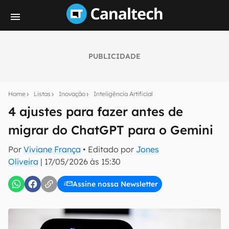
PUBLICIDADE
Seu resumo inteligente do mundo tech!
Assine a newsletter do Canaltech e receba
Home
Listas
Inovação
Inteligência Artificial
notícias e reviews sobre tecnologia em primeira
mão.
4 ajustes para fazer antes de
migrar do ChatGPT para o Gemini
E-mail
Por
Viviane França
• Editado por
Jones
Oliveira
|
17/05/2026 às 15:30
inscreva-se
Assine nossa Newsletter
Confirmo que li, aceito e concordo com os
Termos de
Uso e Política de Privacidade do Canaltech.