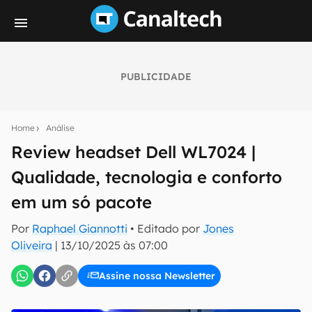
PUBLICIDADE
Seu resumo inteligente do mundo tech!
Assine a newsletter do Canaltech e receba
Home
Análise
notícias e reviews sobre tecnologia em primeira
mão.
Review headset Dell WL7024 |
Qualidade, tecnologia e conforto
E-mail
em um só pacote
Por
Raphael Giannotti
• Editado por
Jones
inscreva-se
Oliveira
|
13/10/2025 às 07:00
Assine nossa Newsletter
Confirmo que li, aceito e concordo com os
Termos de
Uso e Política de Privacidade do Canaltech.