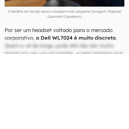
O detalhe em tecido deixa o headset mais elegante (Imagem: Raphael
Giannotti/Canaltech)
Por ser um headset voltado para o mercado
corporativo,
o Dell WL7024 é muito discreto
.
Quem o vê de longe, pode até não dar muita
moral por seu visual simples, e nem imagina que
existe muita qualidade embarcada. Ele conta
com quatro botões: liga/desliga e
emparelhamento Bluetooth, botão dedicado
para o Microsoft Teams, microfone e ANC.
CONTINUA APÓS A PUBLICIDADE