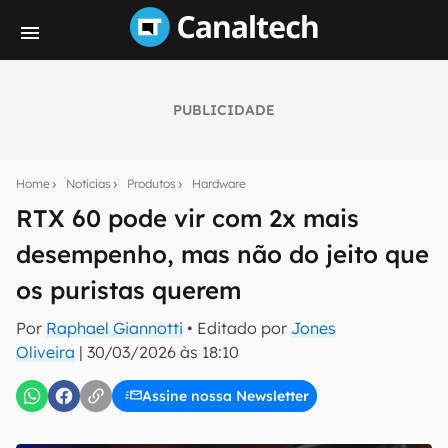
PUBLICIDADE
Seu resumo inteligente do mundo tech!
Assine a newsletter do Canaltech e receba
Home
Notícias
Produtos
Hardware
notícias e reviews sobre tecnologia em primeira
mão.
RTX 60 pode vir com 2x mais
desempenho, mas não do jeito que
E-mail
os puristas querem
Por
Raphael Giannotti
• Editado por
Jones
inscreva-se
Oliveira
|
30/03/2026 às 18:10
Assine nossa Newsletter
Confirmo que li, aceito e concordo com os
Termos de
Uso e Política de Privacidade do Canaltech.