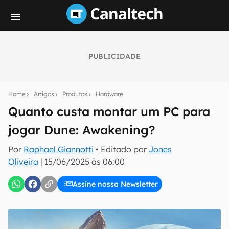
PUBLICIDADE
Seu resumo inteligente do mundo tech!
Assine a newsletter do Canaltech e receba
Home
Artigos
Produtos
Hardware
notícias e reviews sobre tecnologia em primeira
mão.
Quanto custa montar um PC para
jogar Dune: Awakening?
E-mail
Por
Raphael Giannotti
• Editado por
Jones
Oliveira
|
15/06/2025 às 06:00
inscreva-se
Assine nossa Newsletter
Confirmo que li, aceito e concordo com os
Termos de
Uso e Política de Privacidade do Canaltech.