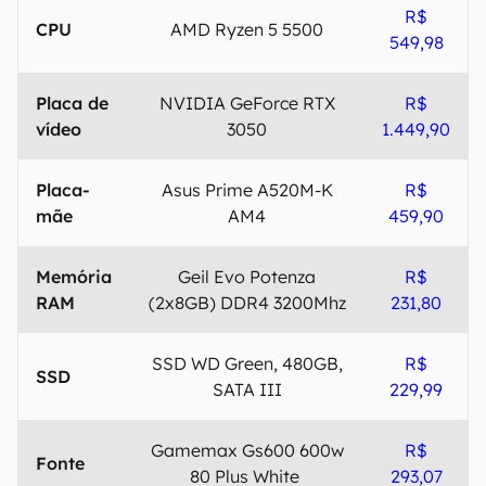
R$
CPU
AMD Ryzen 5 5500
549,98
Placa de
NVIDIA GeForce RTX
R$
vídeo
3050
1.449,90
Placa-
Asus Prime A520M-K
R$
mãe
AM4
459,90
Memória
Geil Evo Potenza
R$
RAM
(2x8GB) DDR4 3200Mhz
231,80
SSD WD Green, 480GB,
R$
SSD
SATA III
229,99
Gamemax Gs600 600w
R$
Fonte
80 Plus White
293,07