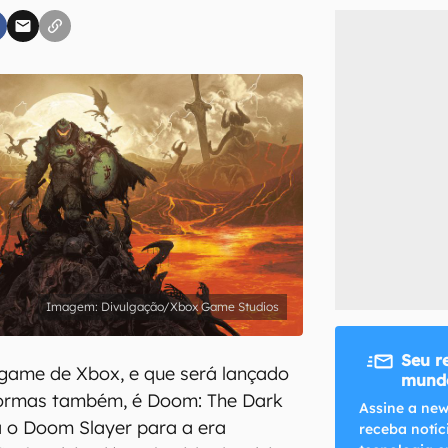
inscreva-se
li, aceito e concordo com os
Termos de Uso e Política de Privacidade do Ca
Divulgação/Xbox Game Studios
Seu r
game de Xbox, e que será lançado
mundo
formas também, é Doom: The Dark
Assine a new
á o Doom Slayer para a era
receba notíc