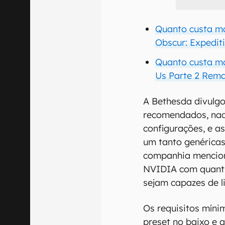
Quanto custa mo
Obscur: Expedit
Quanto custa mo
Us Parte 2 Rem
A Bethesda divulgo
recomendados, nada
configurações, e a
um tanto genéricas
companhia mencio
NVIDIA com quanti
sejam capazes de 
Os requisitos míni
preset no baixo e 