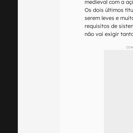
medieval com a açã
Os dois últimos tít
serem leves e muit
requisitos de sis
não vai exigir tan
CON