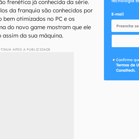
tecnologia e
o frenética já conhecida da série.
ulos da franquia são conhecidos por
E-mail
o bem otimizados no PC e os
tema do novo game mostram que ele
to assim da sua máquina.
TINUA APÓS A PUBLICIDADE
Confirmo que
Termos de U
Canaltech.