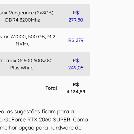
sair Vengeance (2x8GB)
R$
DDR4 3200Mhz
279,80
ston A2000, 500 GB, M.2
R$ 279
NVMe
memax Gs600 600w 80
R$
Plus White
249,05
R$
Total
4.134,59
eo, as sugestões ficam para a
 a GeForce RTX 2060 SUPER. Como
melhor opção para hardware de