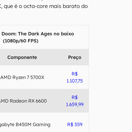
, que é o octa-core mais barato do
.
r Doom: The Dark Ages no baixo
(1080p/60 FPS)
Componente
Preço
R$
AMD Ryzen 7 5700X
1.107,75
R$
AMD Radeon RX 6600
1.659,99
gabyte B450M Gaming
R$ 559