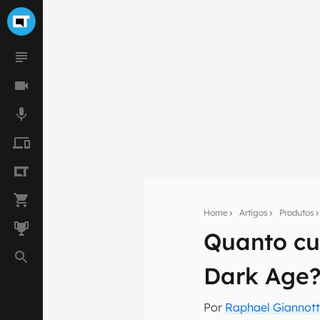
Home
Artigos
Produtos
Quanto cu
Seu res
Dark Age
Assine a newsle
mão.
Por
Raphael Giannott