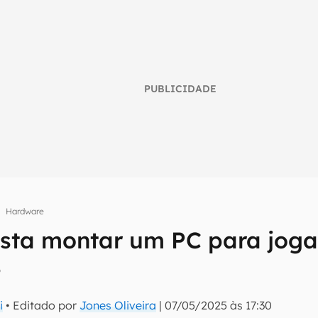
PUBLICIDADE
Hardware
sta montar um PC para joga
umo inteligente do mundo tech!
?
tter do Canaltech e receba notícias e reviews sobre tecnologia 
i
• Editado por
Jones Oliveira
|
07/05/2025 às 17:30