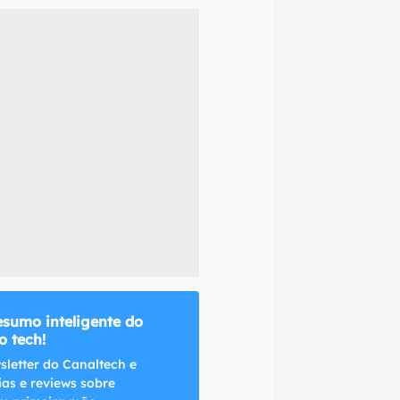
naltech.
esumo inteligente do
 tech!
sletter do Canaltech e
ias e reviews sobre