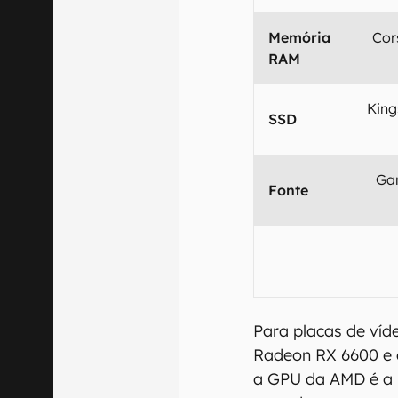
Memória
Cor
RAM
King
SSD
Ga
Fonte
Para placas de víd
Radeon RX 6600 e
a GPU da AMD é a 