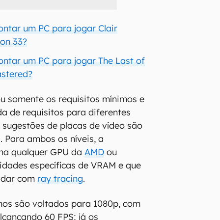
ntar um PC para jogar Clair
ion 33?
ntar um PC para jogar The Last of
astered?
u somente os requisitos mínimos e
 de requisitos para diferentes
s sugestões de placas de vídeo são
. Para ambos os níveis, a
na qualquer GPU da
AMD
ou
dades específicas de VRAM e que
lidar com
ray tracing
.
mos são voltados para 1080p, com
alcançando 60 FPS; já os