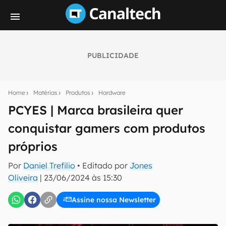
PUBLICIDADE
Seu resumo inteligente do mundo tech!
Assine a newsletter do Canaltech e receba
Home
Matérias
Produtos
Hardware
notícias e reviews sobre tecnologia em primeira
mão.
PCYES | Marca brasileira quer
conquistar gamers com produtos
E-mail
próprios
Por
Daniel Trefilio
• Editado por
Jones
inscreva-se
Oliveira
|
23/06/2024 às 15:30
Assine nossa Newsletter
Confirmo que li, aceito e concordo com os
Termos de
Uso e Política de Privacidade do Canaltech.