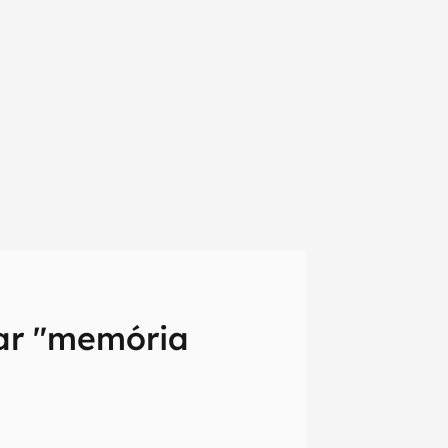
dar "memória
em primeira