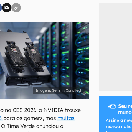
inscreva-se
li, aceito e concordo com os
Termos de Uso e Política de Privacidade do Ca
Gemini/Canaltech
Seu r
ão na CES 2026, a NVIDIA trouxe
mundo
.5
para os gamers, mas
muitas
Assine a new
. O Time Verde anunciou o
receba notíc