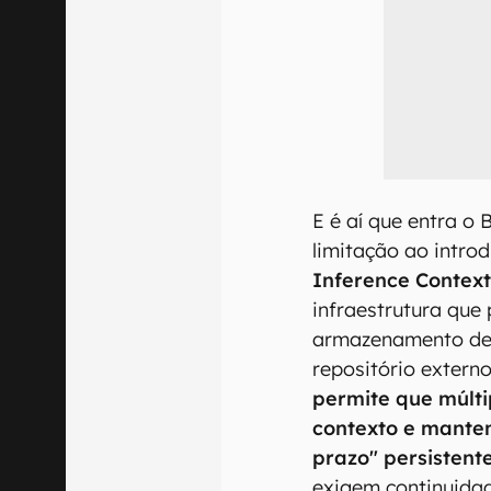
E é aí que entra o 
limitação ao intro
Inference Contex
infraestrutura que 
armazenamento de
repositório extern
permite que múlt
contexto e mant
prazo" persistent
exigem continuidad