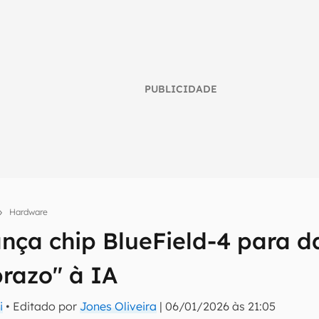
PUBLICIDADE
Hardware
nça chip BlueField-4 para 
umo inteligente do mundo tech!
prazo" à IA
tter do Canaltech e receba notícias e reviews sobre tecnologia 
i
• Editado por
Jones Oliveira
|
06/01/2026 às 21:05