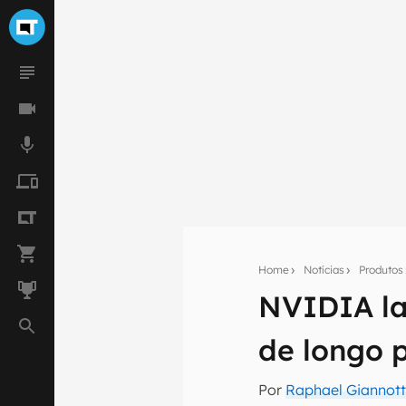
Home
Notícias
Produtos
NVIDIA la
Seu res
de longo 
Assine a newsle
mão.
Por
Raphael Giannott