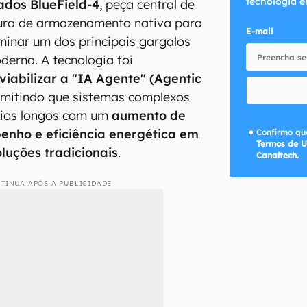
tecnologia e
ados BlueField-4
, peça central de
ura de armazenamento nativa para
E-mail
minar um dos principais gargalos
erna. A tecnologia foi
viabilizar a "IA Agente" (Agentic
rmitindo que sistemas complexos
nios longos com um
aumento de
enho e eficiência energética em
Confirmo que
Termos de U
luções tradicionais
.
Canaltech.
TINUA APÓS A PUBLICIDADE