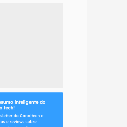
naltech.
esumo inteligente do
 tech!
sletter do Canaltech e
ias e reviews sobre