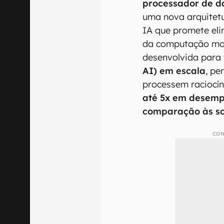
processador de d
uma nova arquitet
IA que promete eli
da computação mod
desenvolvida para
AI) em escala
, pe
processem raciocí
até 5x em desemp
comparação às so
CON