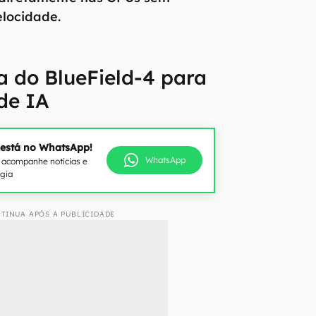
locidade.
 do BlueField-4 para
 de IA
 está no WhatsApp!
WhatsApp
e acompanhe notícias e
ogia
TINUA APÓS A PUBLICIDADE