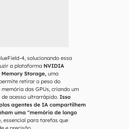
BlueField-4, solucionando essa
duzir a plataforma
NVIDIA
t Memory Storage,
uma
permite retirar o peso do
 memória das GPUs, criando um
o de acesso ultrarrápido.
Isso
iplos agentes de IA compartilhem
enham uma "memória de longo
e
, essencial para tarefas que
e e precisão.