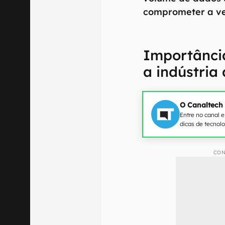
comprometer a ve
Importância
a indústria
O Canaltech
Entre no canal 
dicas de tecnol
CON