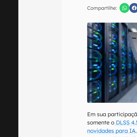
E-mail
Compartilhe:
Confirmo que 
Em sua participaç
somente o
DLSS 4
novidades para IA