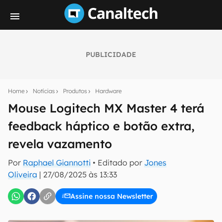
PUBLICIDADE
Seu resumo inteligente do mundo tech!
Assine a newsletter do Canaltech e receba
Home
Notícias
Produtos
Hardware
notícias e reviews sobre tecnologia em primeira
mão.
Mouse Logitech MX Master 4 terá
feedback háptico e botão extra,
E-mail
revela vazamento
Por
Raphael Giannotti
• Editado por
Jones
inscreva-se
Oliveira
|
27/08/2025 às 13:33
Assine nossa Newsletter
Confirmo que li, aceito e concordo com os
Termos de
Uso e Política de Privacidade do Canaltech.