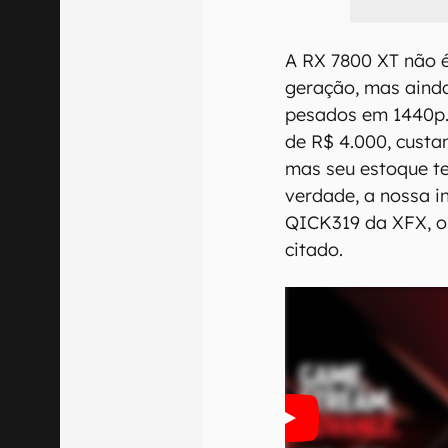
A RX 7800 XT não é
geração, mas ainda
pesados em 1440p.
de R$ 4.000, cust
mas seu estoque t
verdade, a nossa i
QICK319 da XFX, o
citado.