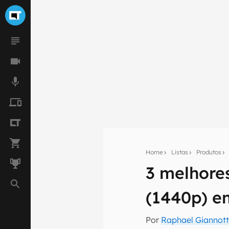
Home
Listas
Produtos
3 melhore
Seu res
(1440p) e
Assine a newsle
mão.
Por
Raphael Giannott