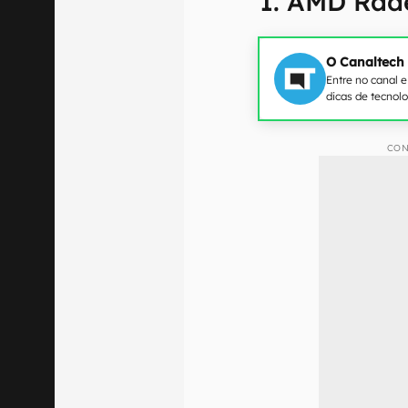
1. AMD Rad
O Canaltech
Entre no canal 
dicas de tecnol
CON