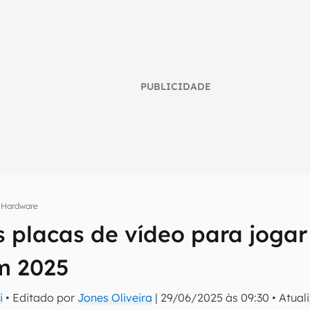
PUBLICIDADE
Hardware
s placas de vídeo para jog
umo inteligente do mundo tech!
m 2025
tter do Canaltech e receba notícias e reviews sobre tecnologia 
i
• Editado por
Jones Oliveira
|
29/06/2025 às 09:30
•
Atual