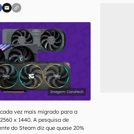
inscreva-se
li, aceito e concordo com os
Termos de Uso e Política de Privacidade do Ca
Canaltech
cada vez mais migrado para a
2560 x 1440. A pesquisa de
ente do Steam diz que quase 20%