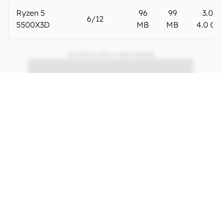
Ryzen 7
96
100
3.4/4.
8/16
5800X3D
MB
MB
GHz
Ryzen 7
96
100
3.0 / 4
8/16
5700X3D
MB
MB
GHz
Ryzen 5
96
99
3.3 /
6/12
5600X3D
MB
MB
4.4 G
Ryzen 5
96
99
3.0 /
6/12
5500X3D
MB
MB
4.0 G
CONTINUA APÓS A PUBLICIDADE