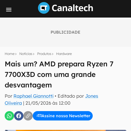
PUBLICIDADE
Seu resumo inteligente do mundo tech!
Assine a newsletter do Canaltech e receba
Home
Notícias
Produtos
Hardware
notícias e reviews sobre tecnologia em primeira
mão.
Mais um? AMD prepara Ryzen 7
7700X3D com uma grande
E-mail
desvantagem
Por
Raphael Giannotti
• Editado por
Jones
inscreva-se
Oliveira
|
21/05/2026 às 12:00
Assine nossa Newsletter
Confirmo que li, aceito e concordo com os
Termos de
Uso e Política de Privacidade do Canaltech.