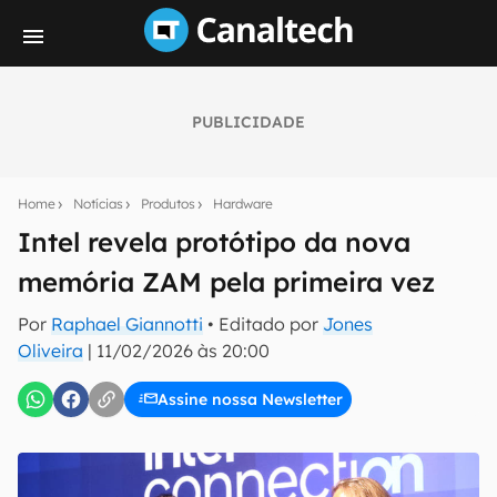
PUBLICIDADE
Seu resumo inteligente do mundo tech!
Assine a newsletter do Canaltech e receba
Home
Notícias
Produtos
Hardware
notícias e reviews sobre tecnologia em primeira
mão.
Intel revela protótipo da nova
memória ZAM pela primeira vez
E-mail
Por
Raphael Giannotti
• Editado por
Jones
Oliveira
|
11/02/2026 às 20:00
inscreva-se
Assine nossa Newsletter
Confirmo que li, aceito e concordo com os
Termos de
Uso e Política de Privacidade do Canaltech.