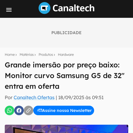
PUBLICIDADE
Seu resumo inteligente do mundo tech!
Assine a newsletter do Canaltech e receba
Home
Matérias
Produtos
Hardware
notícias e reviews sobre tecnologia em primeira
mão.
Grande imersão por preço baixo:
Monitor curvo Samsung G5 de 32"
E-mail
entra em oferta
Por
Canaltech Ofertas
|
18/09/2025 às 09:51
inscreva-se
Assine nossa Newsletter
Confirmo que li, aceito e concordo com os
Termos de
Uso e Política de Privacidade do Canaltech.