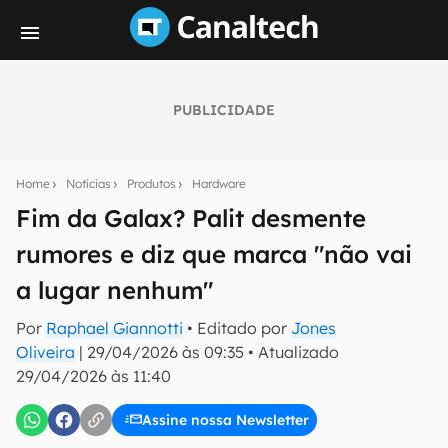
PUBLICIDADE
Seu resumo inteligente do mundo tech!
Assine a newsletter do Canaltech e receba
Home
Notícias
Produtos
Hardware
notícias e reviews sobre tecnologia em primeira
mão.
Fim da Galax? Palit desmente
rumores e diz que marca "não vai
E-mail
a lugar nenhum"
Por
Raphael Giannotti
• Editado por
Jones
inscreva-se
Oliveira
|
29/04/2026 às 09:35
•
Atualizado
29/04/2026 às 11:40
Confirmo que li, aceito e concordo com os
Termos de
Uso e Política de Privacidade do Canaltech.
Assine nossa Newsletter