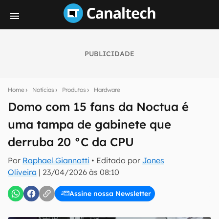
PUBLICIDADE
Seu resumo inteligente do mundo tech!
Assine a newsletter do Canaltech e receba
Home
Notícias
Produtos
Hardware
notícias e reviews sobre tecnologia em primeira
mão.
Domo com 15 fans da Noctua é
uma tampa de gabinete que
E-mail
derruba 20 °C da CPU
Por
Raphael Giannotti
• Editado por
Jones
inscreva-se
Oliveira
|
23/04/2026 às 08:10
Assine nossa Newsletter
Confirmo que li, aceito e concordo com os
Termos de
Uso e Política de Privacidade do Canaltech.