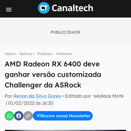
PUBLICIDADE
Seu resumo inteligente do mundo tech!
Assine a newsletter do Canaltech e receba
Home
Notícias
Produtos
Hardware
notícias e reviews sobre tecnologia em primeira
mão.
AMD Radeon RX 6400 deve
ganhar versão customizada
E-mail
Challenger da ASRock
Por
Renan da Silva Dores
• Editado por
Wallace Moté
inscreva-se
|
01/02/2022 às 16:20
Assine nossa Newsletter
Confirmo que li, aceito e concordo com os
Termos de
Uso e Política de Privacidade do Canaltech.