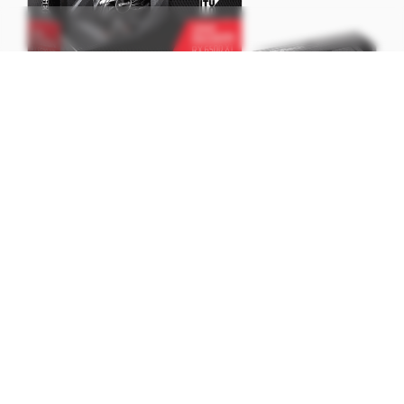
A Radeon RX 6500 XT já possui um modelo Challenger, e faria ainda
mais sentido que a RX 6400 contasse com uma edição similar, ainda
que a placa básica seja destinada a OEMs (Imagem:
Reprodução/ASRock)
Isso pode significar que veremos máquinas pré-
montadas com versões bastante encorpadas da
solução, ao menos na Europa e parte da Ásia,