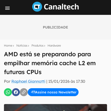
PUBLICIDADE
Seu resumo inteligente do mundo tech!
Assine a newsletter do Canaltech e receba
Home
Notícias
Produtos
Hardware
notícias e reviews sobre tecnologia em primeira
mão.
AMD está se preparando para
empilhar memória cache L2 em
E-mail
futuras CPUs
Por
Raphael Giannotti
|
15/01/2026 às 17:30
inscreva-se
Assine nossa Newsletter
Confirmo que li, aceito e concordo com os
Termos de
Uso e Política de Privacidade do Canaltech.