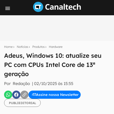
Seu resumo inteligente do mundo tech!
Assine a newsletter do Canaltech e receba
Home
Notícias
Produtos
Hardware
notícias e reviews sobre tecnologia em primeira
mão.
Adeus, Windows 10: atualize seu
PC com CPUs Intel Core de 13ª
E-mail
geração
Por
Redação
|
02/10/2025 às 15:55
inscreva-se
Assine nossa Newsletter
Confirmo que li, aceito e concordo com os
Termos de
PUBLIEDITORIAL
Uso e Política de Privacidade do Canaltech.