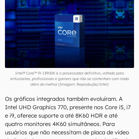
Intel® Core™ i9-13900K é o processador definitivo, voltado para
entusiastas, profissionais e gamers que não se contentam com nada
além do melhor (Imagem: Reprodução/Intel)
Os gráficos integrados também evoluíram. A
Intel UHD Graphics 770, presente nos Core i5, i7
e i9, oferece suporte a até 8K60 HDR e até
quatro monitores 4K60 simultâneos. Para
usuários que não necessitam de placa de vídeo