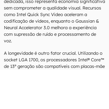
dedicada, isso representa economia significativa
sem comprometer a qualidade visual. Recursos
como Intel Quick Sync Video aceleram a
codificação de vídeos, enquanto o Gaussian &
Neural Accelerator 3.0 melhora a experiência
com supressão de ruído e processamento de
voz.
A longevidade é outro fator crucial. Utilizando o
socket LGA 1700, os processadores Intel® Core™
de 13ª geração são compatíveis com placas-mãe
das séries 600 e 700, permitindo que usuários da
geração anterior façam upgrade apenas do
processador. Essa compatibilidade reduz custos
e facilita a transição, algo especialmente
importante em um cenário de PC refresh
motivado pelo fim do suporte ao Windows 10.