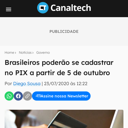
PUBLICIDADE
Seu resumo inteligente do mundo tech!
Assine a newsletter do Canaltech e receba
Home
Notícias
Governo
notícias e reviews sobre tecnologia em primeira
mão.
Brasileiros poderão se cadastrar
no PIX a partir de 5 de outubro
E-mail
Por
Diego Sousa
|
23/07/2020 às 12:22
Assine nossa Newsletter
inscreva-se
Confirmo que li, aceito e concordo com os
Termos de
Uso e Política de Privacidade do Canaltech.