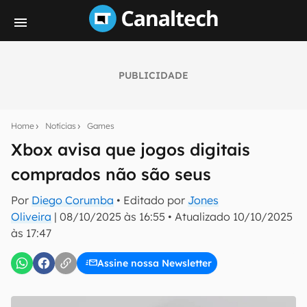
PUBLICIDADE
Seu resumo inteligente do mundo tech!
Assine a newsletter do Canaltech e receba
Home
Notícias
Games
notícias e reviews sobre tecnologia em primeira
mão.
Xbox avisa que jogos digitais
comprados não são seus
E-mail
Por
Diego Corumba
• Editado por
Jones
Oliveira
|
08/10/2025 às 16:55
•
Atualizado
10/10/2025
às 17:47
inscreva-se
Assine nossa Newsletter
Confirmo que li, aceito e concordo com os
Termos de
Uso e Política de Privacidade do Canaltech.