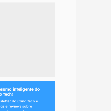
naltech.
esumo inteligente do
 tech!
sletter do Canaltech e
ias e reviews sobre