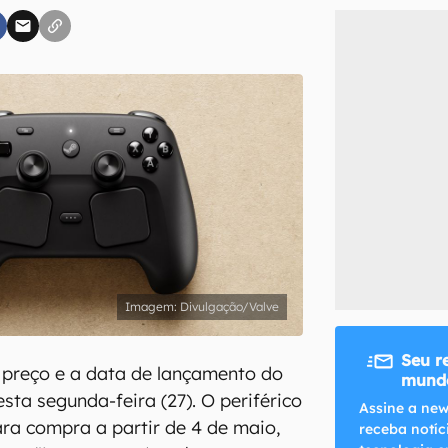
inscreva-se
li, aceito e concordo com os
Termos de Uso e Política de Privacidade do Ca
Divulgação/Valve
Seu r
 preço e a data de lançamento do
mundo
sta segunda-feira (27). O periférico
Assine a new
ara compra a partir de 4 de maio,
receba notíc