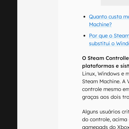
Quanto custa m
Machine?
Por que o Steam
substitui o Win
O Steam Controlle
plataformas e sis
Linux, Windows e 
Steam Machine. A V
controle mesmo em
graças aos dois tr
Alguns usuários cr
do controle, acima
gamepads do Xbox