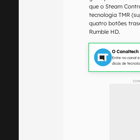
que o Steam Contr
tecnologia TMR (sup
quatro botões tras
Rumble HD.
O Canaltech
Entre no canal 
dicas de tecnol
CON