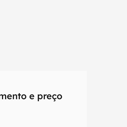
mento e preço
em primeira