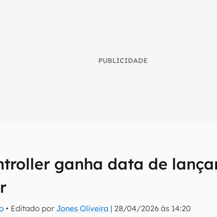
PUBLICIDADE
troller ganha data de lança
umo inteligente do mundo tech!
r
tter do Canaltech e receba notícias e reviews sobre tecnologia 
ro
• Editado por
Jones Oliveira
|
28/04/2026 às 14:20