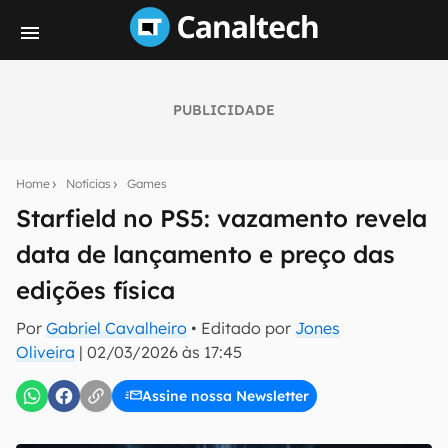
PUBLICIDADE
Seu resumo inteligente do mundo tech!
Assine a newsletter do Canaltech e receba
Home
Notícias
Games
notícias e reviews sobre tecnologia em primeira
mão.
Starfield no PS5: vazamento revela
data de lançamento e preço das
E-mail
edições física
Por
Gabriel Cavalheiro
• Editado por
Jones
inscreva-se
Oliveira
|
02/03/2026 às 17:45
Assine nossa Newsletter
Confirmo que li, aceito e concordo com os
Termos de
Uso e Política de Privacidade do Canaltech.