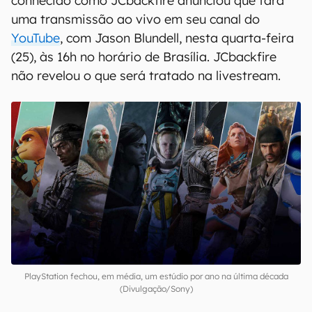
conhecido como JCbackfire anunciou que fará
uma transmissão ao vivo em seu canal do
YouTube
, com Jason Blundell, nesta quarta-feira
(25), às 16h no horário de Brasília. JCbackfire
não revelou o que será tratado na livestream.
PlayStation fechou, em média, um estúdio por ano na última década
(Divulgação/Sony)