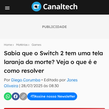
PUBLICIDADE
Seu resumo inteligente do mundo tech!
Assine a newsletter do Canaltech e receba
Home
Matérias
Games
notícias e reviews sobre tecnologia em primeira
mão.
Sabia que o Switch 2 tem uma tela
laranja da morte? Veja o que é e
E-mail
como resolver
Por
Diego Corumba
• Editado por
Jones
inscreva-se
Oliveira
|
28/07/2025 às 08:30
Assine nossa Newsletter
Confirmo que li, aceito e concordo com os
Termos de
Uso e Política de Privacidade do Canaltech.