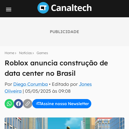
PUBLICIDADE
Seu resumo inteligente do mundo tech!
Assine a newsletter do Canaltech e receba
Home
Notícias
Games
notícias e reviews sobre tecnologia em primeira
mão.
Roblox anuncia construção de
data center no Brasil
E-mail
Por
Diego Corumba
• Editado por
Jones
Oliveira
|
05/05/2025 às 09:08
inscreva-se
Assine nossa Newsletter
Confirmo que li, aceito e concordo com os
Termos de
Uso e Política de Privacidade do Canaltech.