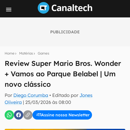
PUBLICIDADE
Seu resumo inteligente do mundo tech!
Assine a newsletter do Canaltech e receba
Home
Matérias
Games
notícias e reviews sobre tecnologia em primeira
mão.
Review Super Mario Bros. Wonder
+ Vamos ao Parque Belabel | Um
E-mail
novo clássico
Por
Diego Corumba
• Editado por
Jones
inscreva-se
Oliveira
|
25/03/2026 às 08:00
Assine nossa Newsletter
Confirmo que li, aceito e concordo com os
Termos de
Uso e Política de Privacidade do Canaltech.