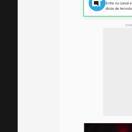
Entre no canal 
dicas de tecnol
CON