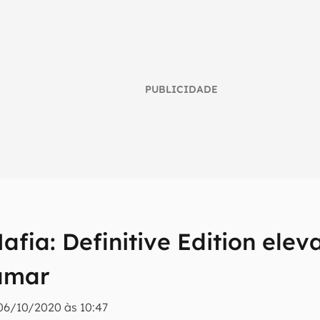
PUBLICIDADE
Mafia: Definitive Edition elev
umo inteligente do mundo tech!
amar
tter do Canaltech e receba notícias e reviews sobre tecnologia 
06/10/2020 às 10:47