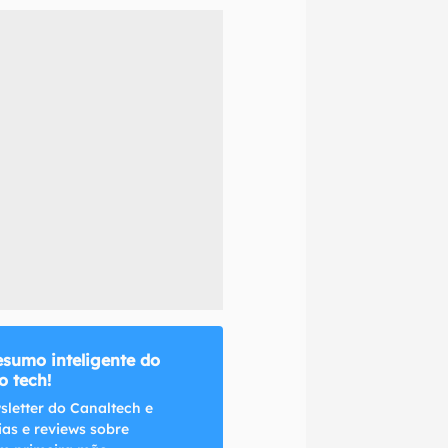
naltech.
esumo inteligente do
 tech!
sletter do Canaltech e
ias e reviews sobre