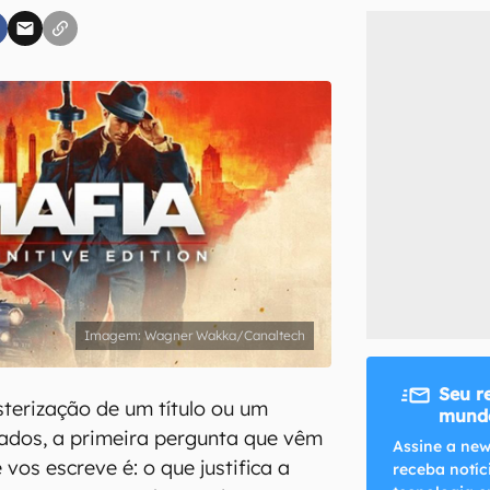
inscreva-se
li, aceito e concordo com os
Termos de Uso e Política de Privacidade do Ca
Wagner Wakka/Canaltech
Seu r
erização de um título ou um
mundo
ados, a primeira pergunta que vêm
Assine a new
vos escreve é: o que justifica a
receba notíc