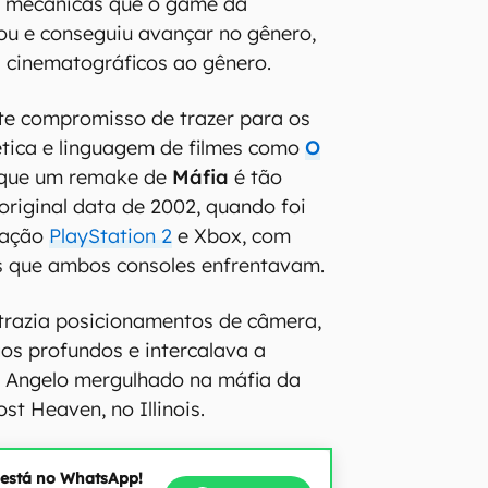
 mecânicas que o game da
ou e conseguiu avançar no gênero,
 cinematográficos ao gênero.
te compromisso de trazer para os
ética e linguagem de filmes como
O
que um remake de
Máfia
é tão
original data de 2002, quando foi
ração
PlayStation 2
e Xbox, com
es que ambos consoles enfrentavam.
 trazia posicionamentos de câmera,
os profundos e intercalava a
s Angelo mergulhado na máfia da
ost Heaven, no Illinois.
 está no WhatsApp!