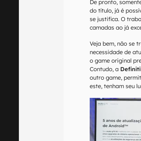
De pronto, somente
do título, já é pos
se justifica. O tra
camadas ao já excel
Veja bem, não se tr
necessidade de atu
o game original pr
Contudo, a
Definit
outro game, permit
este, tenham seu l