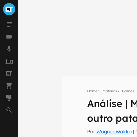
Home
Matérias
Games
Análise | 
Seu res
outro pat
Assine a newsle
mão.
Por
Wagner Wakka
|