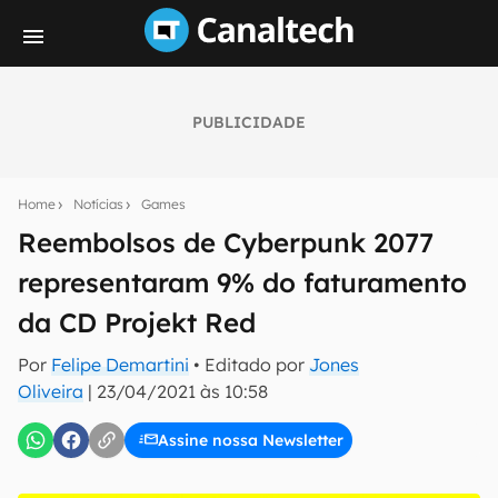
PUBLICIDADE
Seu resumo inteligente do mundo tech!
Assine a newsletter do Canaltech e receba
Home
Notícias
Games
notícias e reviews sobre tecnologia em primeira
mão.
Reembolsos de Cyberpunk 2077
representaram 9% do faturamento
E-mail
da CD Projekt Red
Por
Felipe Demartini
• Editado por
Jones
inscreva-se
Oliveira
|
23/04/2021 às 10:58
Assine nossa Newsletter
Confirmo que li, aceito e concordo com os
Termos de
Uso e Política de Privacidade do Canaltech.