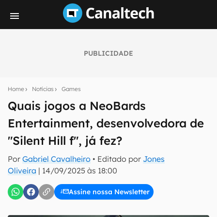
PUBLICIDADE
Seu resumo inteligente do mundo tech!
Assine a newsletter do Canaltech e receba
Home
Notícias
Games
notícias e reviews sobre tecnologia em primeira
mão.
Quais jogos a NeoBards
Entertainment, desenvolvedora de
E-mail
"Silent Hill f", já fez?
Por
Gabriel Cavalheiro
• Editado por
Jones
inscreva-se
Oliveira
|
14/09/2025 às 18:00
Assine nossa Newsletter
Confirmo que li, aceito e concordo com os
Termos de
Uso e Política de Privacidade do Canaltech.