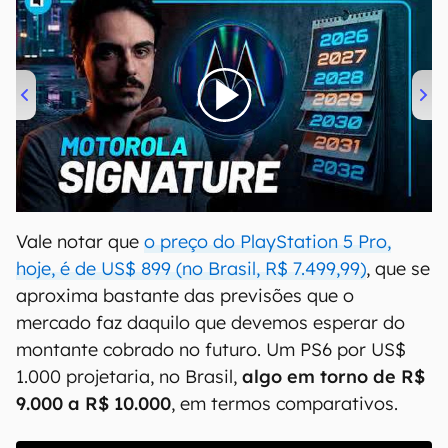
00:00
/
20:46
Vale notar que
o preço do PlayStation 5 Pro,
hoje, é de US$ 899 (no Brasil, R$ 7.499,99)
, que se
aproxima bastante das previsões que o
mercado faz daquilo que devemos esperar do
montante cobrado no futuro. Um PS6 por US$
1.000 projetaria, no Brasil,
algo em torno de R$
9.000 a R$ 10.000
, em termos comparativos.