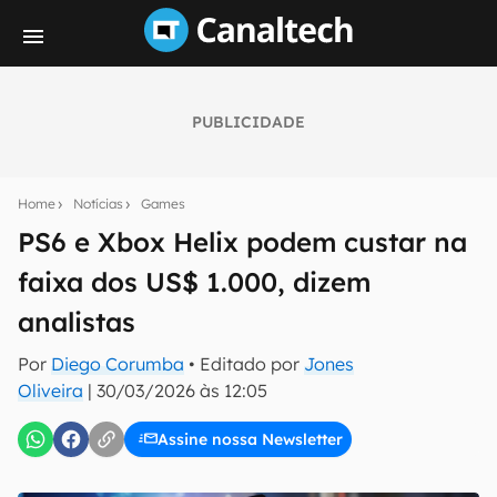
PUBLICIDADE
Seu resumo inteligente do mundo tech!
Assine a newsletter do Canaltech e receba
Home
Notícias
Games
notícias e reviews sobre tecnologia em primeira
mão.
PS6 e Xbox Helix podem custar na
faixa dos US$ 1.000, dizem
E-mail
analistas
Por
Diego Corumba
• Editado por
Jones
inscreva-se
Oliveira
|
30/03/2026 às 12:05
Assine nossa Newsletter
Confirmo que li, aceito e concordo com os
Termos de
Uso e Política de Privacidade do Canaltech.