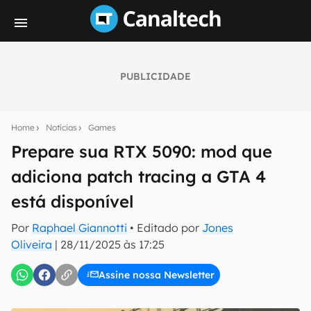
PUBLICIDADE
Seu resumo inteligente do mundo tech!
Assine a newsletter do Canaltech e receba
Home
Notícias
Games
notícias e reviews sobre tecnologia em primeira
mão.
Prepare sua RTX 5090: mod que
adiciona patch tracing a GTA 4
E-mail
está disponível
Por
Raphael Giannotti
• Editado por
Jones
inscreva-se
Oliveira
|
28/11/2025 às 17:25
Assine nossa Newsletter
Confirmo que li, aceito e concordo com os
Termos de
Uso e Política de Privacidade do Canaltech.