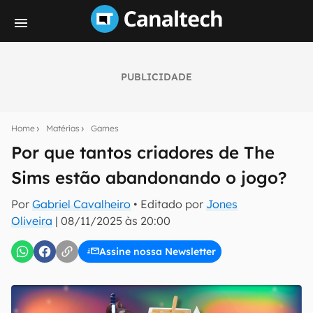
PUBLICIDADE
Seu resumo inteligente do mundo tech!
Assine a newsletter do Canaltech e receba
Home
Matérias
Games
notícias e reviews sobre tecnologia em primeira
mão.
Por que tantos criadores de The
Sims estão abandonando o jogo?
E-mail
Por
Gabriel Cavalheiro
• Editado por
Jones
Oliveira
|
08/11/2025 às 20:00
inscreva-se
Assine nossa Newsletter
Confirmo que li, aceito e concordo com os
Termos de
Uso e Política de Privacidade do Canaltech.