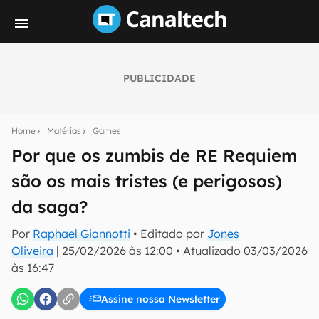
PUBLICIDADE
Seu resumo inteligente do mundo tech!
Assine a newsletter do Canaltech e receba
Home
Matérias
Games
notícias e reviews sobre tecnologia em primeira
mão.
Por que os zumbis de RE Requiem
são os mais tristes (e perigosos)
E-mail
da saga?
Por
Raphael Giannotti
• Editado por
Jones
inscreva-se
Oliveira
|
25/02/2026 às 12:00
•
Atualizado
03/03/2026
às 16:47
Confirmo que li, aceito e concordo com os
Termos de
Uso e Política de Privacidade do Canaltech.
Assine nossa Newsletter