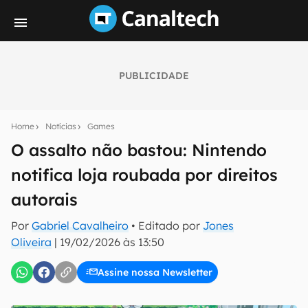
PUBLICIDADE
Seu resumo inteligente do mundo tech!
Assine a newsletter do Canaltech e receba
Home
Notícias
Games
notícias e reviews sobre tecnologia em primeira
mão.
O assalto não bastou: Nintendo
notifica loja roubada por direitos
E-mail
autorais
Por
Gabriel Cavalheiro
• Editado por
Jones
inscreva-se
Oliveira
|
19/02/2026 às 13:50
Assine nossa Newsletter
Confirmo que li, aceito e concordo com os
Termos de
Uso e Política de Privacidade do Canaltech.