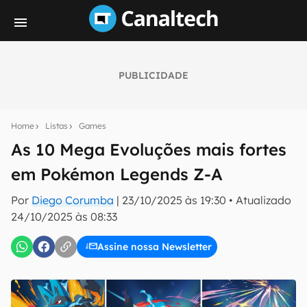
PUBLICIDADE
Seu resumo inteligente do mundo tech!
Assine a newsletter do Canaltech e receba
Home
Listas
Games
notícias e reviews sobre tecnologia em primeira
mão.
As 10 Mega Evoluções mais fortes
em Pokémon Legends Z-A
E-mail
Por
Diego Corumba
|
23/10/2025 às 19:30
•
Atualizado
24/10/2025 às 08:33
inscreva-se
Assine nossa Newsletter
Confirmo que li, aceito e concordo com os
Termos de
Uso e Política de Privacidade do Canaltech.