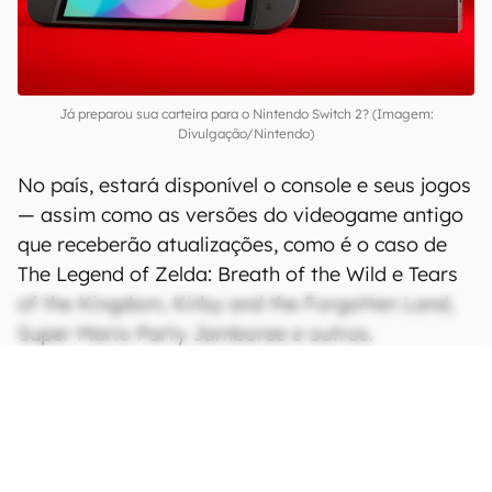
Já preparou sua carteira para o Nintendo Switch 2? (Imagem:
Divulgação/Nintendo)
No país, estará disponível o console e seus jogos
— assim como as versões do videogame antigo
que receberão atualizações, como é o caso de
The Legend of Zelda: Breath of the Wild e Tears
of the Kingdom, Kirby and the Forgotten Land,
Super Mario Party Jamboree e outros.
CONTINUA APÓS A PUBLICIDADE