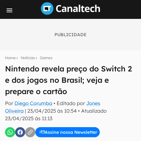
PUBLICIDADE
Seu resumo inteligente do mundo tech!
Assine a newsletter do Canaltech e receba
Home
Notícias
Games
notícias e reviews sobre tecnologia em primeira
mão.
Nintendo revela preço do Switch 2
e dos jogos no Brasil; veja e
E-mail
prepare o cartão
Por
Diego Corumba
• Editado por
Jones
inscreva-se
Oliveira
|
23/04/2025 às 10:54
•
Atualizado
23/04/2025 às 11:13
Confirmo que li, aceito e concordo com os
Termos de
Uso e Política de Privacidade do Canaltech.
Assine nossa Newsletter